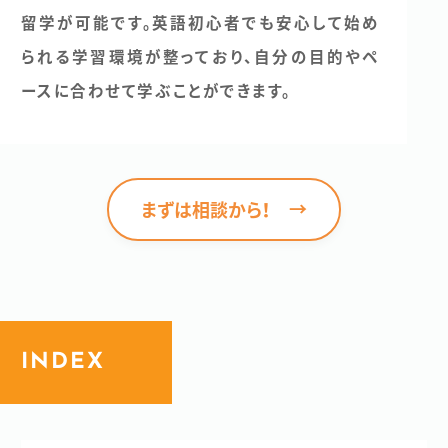
今注目の学校
滞在都市を選ぶ
留学が可能です。英語初心者でも安心して始め
られる学習環境が整っており、自分の目的やペ
コープ留学（Co-op）
ースに合わせて学ぶことができます。
有給インターン
はじめてのカナダ留学
ILAC（語学留学）
ILSC（語学留学）
カレッジ・大学留学
CLLC（親子留学）
→
まずは相談から！
カナダ留学がおすすめの理由
無料で相談する
移民のための留学
お申し込みから留学までの流れ
学校に申し込む
INDEX
地方都市留学
カナダ留学体験記
会社概要
このサイトについて