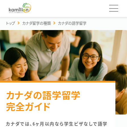
トップ
カナダ留学の種類
カナダの語学留学
カミリオンについて
留学の種類
学校一覧
カナダの語学留学
語学留学
完全ガイド
留学費用
カナダの学校一覧へ
親子留学
カナダでは、6ヶ月以内なら学生ビザなしで語学