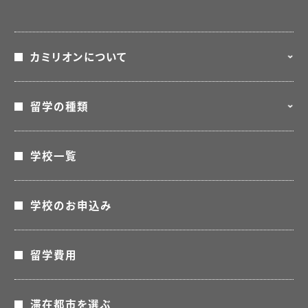
カミリオンについて
留学の種類
カミリオンについて
留学エージェントとは
学校一覧
語学留学
アドバイザー紹介
親子留学
学校のお申込み
カミリオンご利用者の声
コープ留学
無料で相談
留学費用
カレッジ・大学留学
ワーキングホリデー
滞在都市を選ぶ