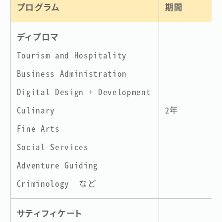
プログラム
期間
ディプロマ
Tourism and Hospitality
Business Administration
Digital Design + Development
Culinary
2年
Fine Arts
Social Services
Adventure Guiding
Criminology など
サティフィケート