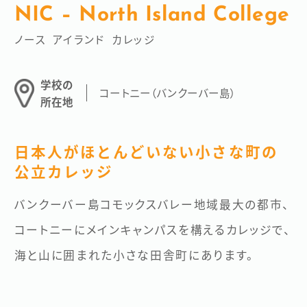
今注目の学校
滞在都市を選ぶ
NIC – North Island College
ノース アイランド カレッジ
コープ留学（Co-op）
有給インターン
はじめてのカナダ留学
ILAC（語学留学）
学校の
コートニー（バンクーバー島）
ILSC（語学留学）
所在地
カレッジ・大学留学
CLLC（親子留学）
日本人がほとんどいない小さな町の
カナダ留学がおすすめの理由
無料で相談する
公立カレッジ
移民のための留学
バンクーバー島コモックスバレー地域最大の都市、
お申し込みから留学までの流れ
学校に申し込む
コートニーにメインキャンパスを構えるカレッジで、
海と山に囲まれた小さな田舎町にあります。
地方都市留学
カナダ留学体験記
会社概要
このサイトについて