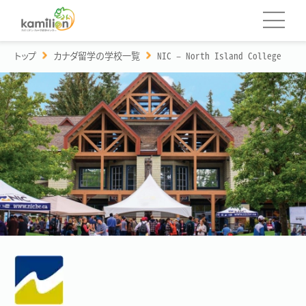
トップ
カナダ留学の学校一覧
NIC – North Island College
カミリオンについて
留学の種類
学校一覧
語学留学
留学費用
カナダの学校一覧へ
親子留学