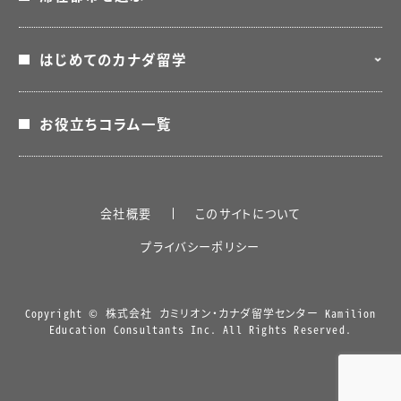
カナダの幼児教育資格
はじめてのカナダ留学
お役立ちコラム一覧
カナダ留学体験談
ビザについて
カナダ留学がおすすめの理由
会社概要
このサイトについて
プライバシーポリシー
滞在方法
出発準備
Copyright © 株式会社 カミリオン・カナダ留学センター Kamilion
Education Consultants Inc. All Rights Reserved.
現地情報
カナダ留学Q＆A